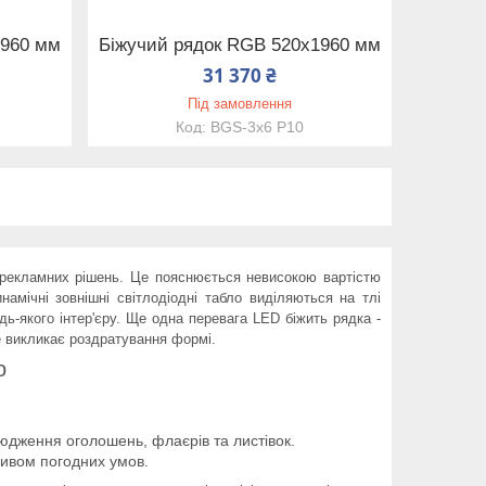
1960 мм
Біжучий рядок RGB 520х1960 мм
31 370 ₴
Під замовлення
BGS-3x6 P10
рекламних рішень. Це пояснюється невисокою вартістю
намічні зовнішні світлодіодні табло виділяються на тлі
дь-якого інтер'єру. Ще одна перевага LED
біжить
рядка
-
не викликає роздратування формі.
о
сюдження оголошень, флаєрів та листівок.
ливом погодних умов.