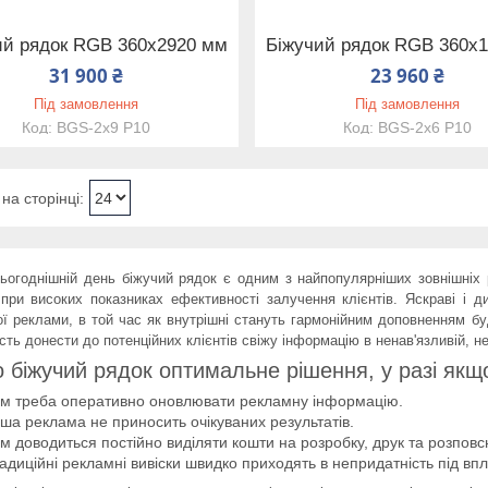
ий рядок RGB 360х2920 мм
Біжучий рядок RGB 360х
31 900 ₴
23 960 ₴
Під замовлення
Під замовлення
BGS-2x9 P10
BGS-2x6 P10
однішній день біжучий рядок є одним з найпопулярніших зовнішніх 
 при високих показниках ефективності залучення клієнтів. Яскраві і ди
ої реклами, в той час як внутрішні стануть гармонійним доповненням бу
сть донести до потенційних клієнтів свіжу інформацію в ненав'язливій, 
 біжучий рядок оптимальне рішення, у разі якщ
м треба оперативно оновлювати рекламну інформацію.
ша реклама не приносить очікуваних результатів.
м доводиться постійно виділяти кошти на розробку, друк та розпов
адиційні рекламні вивіски швидко приходять в непридатність під вп