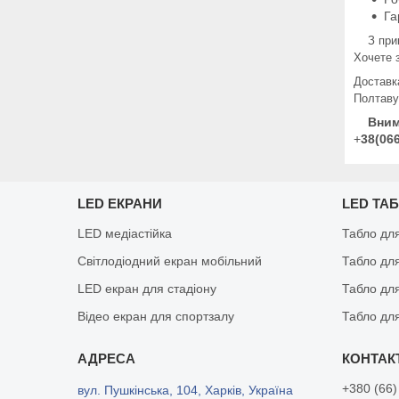
Га
З прикл
Хочете 
Доставк
Полтаву
Вним
+
38(06
LED ЕКРАНИ
LED ТА
LED медіастійка
Табло дл
Світлодіодний екран мобільний
Табло дл
LED екран для стадіону
Табло для
Відео екран для спортзалу
Табло для
+380 (66)
вул. Пушкінська, 104, Харків, Україна