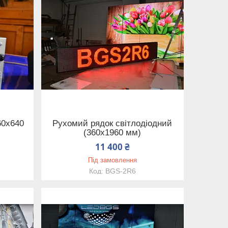
60х640
Рухомий рядок світлодіодний
(360х1960 мм)
11 400 ₴
Під замовлення
BGS-2R6