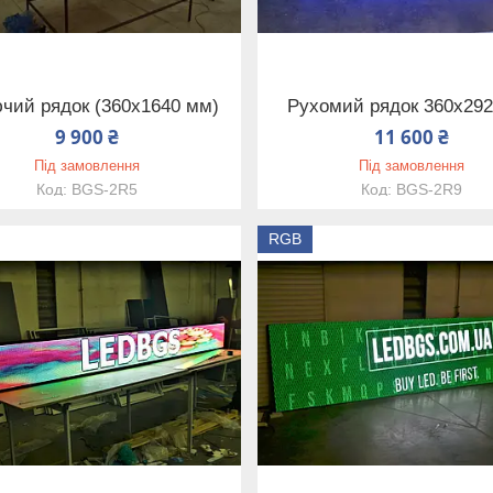
ючий рядок (360х1640 мм)
Рухомий рядок 360х29
9 900 ₴
11 600 ₴
Під замовлення
Під замовлення
BGS-2R5
BGS-2R9
RGB