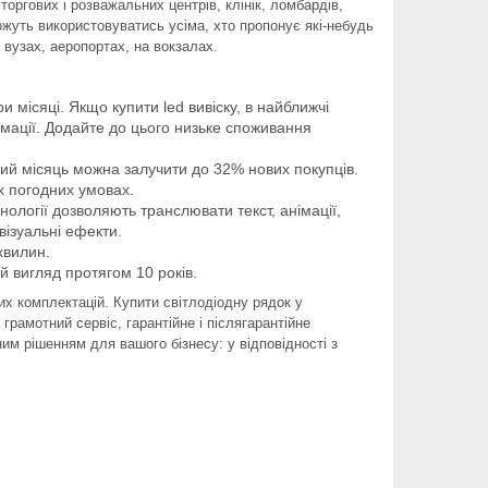
оргових і розважальних центрів, клінік, ломбардів,
можуть використовуватись усіма, хто пропонує які-небудь
 вузах, аеропортах, на вокзалах.
ри місяці. Якщо купити led вивіску, в найближчі
мації. Додайте до цього низьке споживання
ший місяць можна залучити до 32% нових покупців.
х погодних умовах.
нології дозволяють транслювати текст, анімації,
візуальні ефекти.
хвилин.
ий вигляд протягом 10 років.
их комплектацій. Купити світлодіодну рядок у
 грамотний сервіс, гарантійне і післягарантійне
им рішенням для вашого бізнесу: у відповідності з