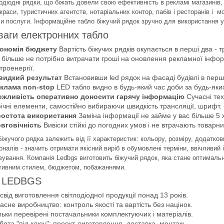
іодні рядки, що біжать довели свою ефективність в рекламі магазинів, т
краси, туристичних агентств, нотаріальних контор, пабів і ресторанів і 
чи послуги. Інформаційне табло біжучий рядок зручно для використання у
ваги електронних табло
ономія бюджету
Вартість біжучих рядків окупається в перші два - т
 більше не потрібно витрачати гроші на оновлення рекламної інфор
троенергії.
видкий результат
Встановивши led рядок на фасаді будівлі в пер
клама non-stop
LED табло видно в будь-який час доби за будь-яки
жливість оперативно доносити гарячу інформацію
Сучасні тех
ічні елементи, самостійно вибираючи швидкість трансляції, шрифт. 
остота використання
Заміна інформації не займе у вас більше 5 
вговічність
Вивіски стійкі до погодних умов і не втрачають товарн
жучого рядка залежить від її характеристик: кольору, розміру, додатков
налів - значить отримати якісний виріб в обумовлені терміни, ввічливий і
вування. Компанія Ledbgs виготовить біжучий рядок, яка стане оптимальн
тивним стилем, бюджетом, побажаннями.
 LEDBGS
свід виготовлення світлодіодної продукції понад 13 років.
асне виробництво: контроль якості та вартість без націнок.
льки перевірені постачальники комплектуючих і матеріалів.
бота "під ключ": проект, виготовлення, доставка, монтаж.