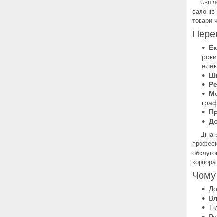
Світлод
салонів 
товари 
Пере
Ек
роки
елек
Ш
Ре
Мо
граф
Пр
До
Ціна бі
професіо
обслуго
корпора
Чому
До
Вл
Ті
Ро