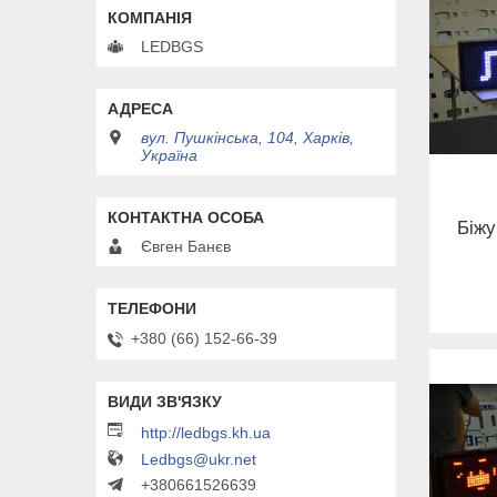
LEDBGS
вул. Пушкінська, 104, Харків,
Україна
Біжу
Євген Банєв
+380 (66) 152-66-39
http://ledbgs.kh.ua
Ledbgs@ukr.net
+380661526639