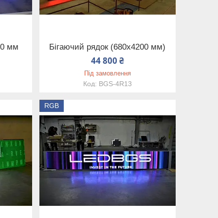
20 мм
Бігаючий рядок (680х4200 мм)
44 800 ₴
Під замовлення
BGS-4R13
RGB