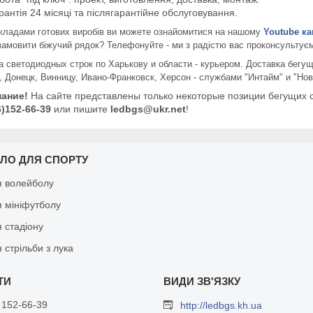
рантія 24 місяці та післягарантійне обслуговування.
адами готових виробів ви можете ознайомитися на нашому
Youtube ка
замовити біжучий рядок? Телефонуйте - ми з радістю вас проконсультуєм
а светодиодных строк по Харькову и области - курьером. Доставка бегущ
, Донецк, Винницу, Ивано-Франковск, Херсон - службами "Интайм" и "Нов
ание!
На сайте представлены только некоторые позиции бегущих 
6)152-66-39
или пишите
ledbgs@ukr.net
!
БЛО ДЛЯ СПОРТУ
я волейболу
я мініфутболу
 стадіону
 стрільби з лука
 152-66-39
http://ledbgs.kh.ua