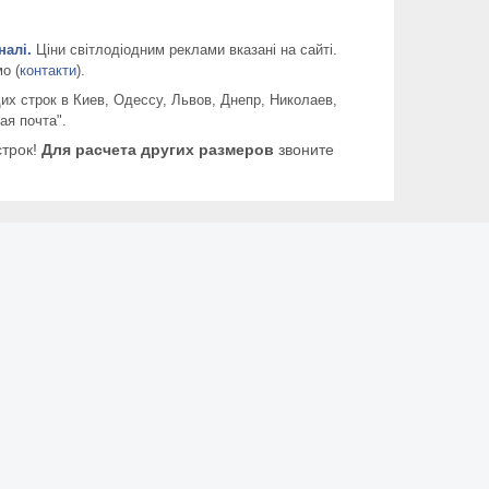
налі.
Ціни світлодіодним реклами вказані на сайті.
о (
контакти
).
их строк в Киев, Одессу, Львов, Днепр, Николаев,
ая почта".
строк!
Для расчета других размеров
звоните