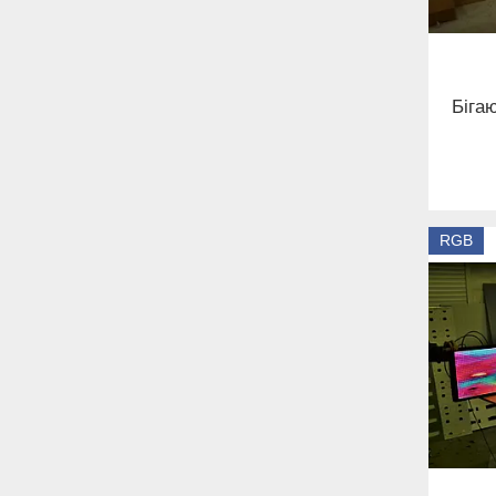
Біга
RGB