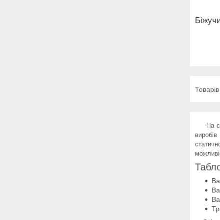
Біжуч
На сьог
виробів
статичн
можливі
Табло
Ва
Ва
Ва
Тр