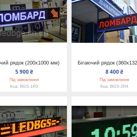
чий рядок (200х1000 мм)
Бігаючий рядок (360х13
5 900 ₴
8 400 ₴
Під замовлення
Під замовлення
BGS-1R3
BGS-2R4