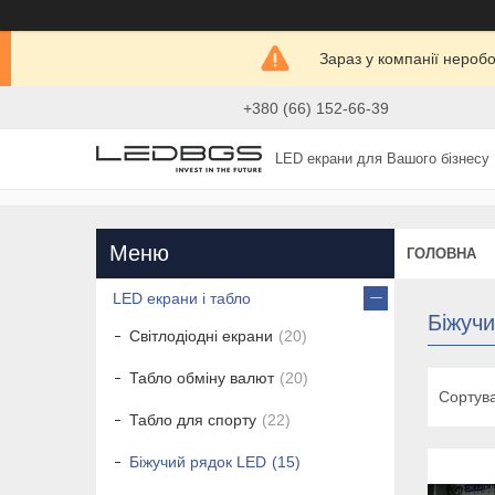
Зараз у компанії нероб
+380 (66) 152-66-39
LED екрани для Вашого бізнесу
ГОЛОВНА
LED екрани і табло
Біжуч
Світлодіодні екрани
20
Табло обміну валют
20
Табло для спорту
22
Біжучий рядок LED
15