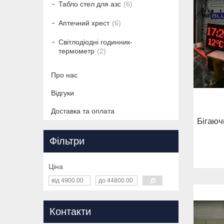
Табло стел для азс
6
Аптечний хрест
6
Світлодіодні годинник-
термометр
2
Про нас
Відгуки
Доставка та оплата
Бігаюч
Фільтри
Ціна
Контакти