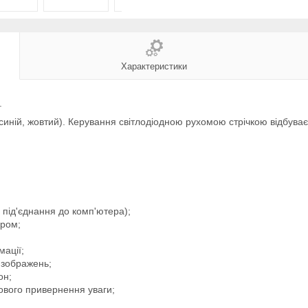
Характеристики
.
й, синій, жовтий). Керування світлодіодною рухомою стрічкою відбу
 під'єднання до комп'ютера);
ером;
мації;
 зображень;
он;
кового привернення уваги;