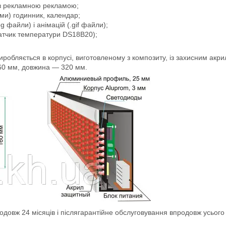
із рекламною рекламою;
ми) годинник, календар;
g файли) і анімацій (.gif файли);
атчик температури DS18B20);
иробляється в корпусі, виготовленому з композиту, із захисним акри
160 мм, довжина — 320 мм.
одовж 24 місяців і післягарантійне обслуговування впродовж усього 