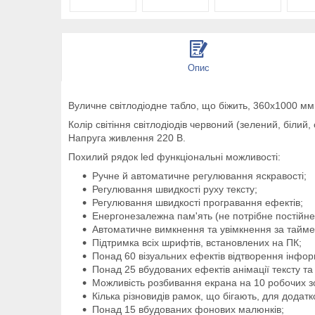
Опис
Вуличне світлодіодне табло, що біжить, 360x1000 мм
Колір світіння світлодіодів червоний (зелений, біли
Напруга живлення 220 В.
Похилий рядок led функціональні можливості:
Ручне й автоматичне регулювання яскравості;
Регулювання швидкості руху тексту;
Регулювання швидкості програвання ефектів;
Енергонезалежна пам'ять (не потрібне постійне
Автоматичне вимкнення та увімкнення за тайм
Підтримка всіх шрифтів, встановлених на ПК;
Понад 60 візуальних ефектів відтворення інфор
Понад 25 вбудованих ефектів анімації тексту та
Можливість розбивання екрана на 10 робочих з
Кілька різновидів рамок, що бігають, для додат
Понад 15 вбудованих фонових малюнків;