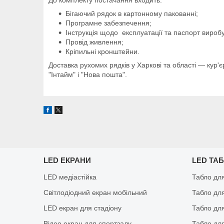
Бігаючий рядок в картонному пакованні;
Програмне забезпечення;
Інструкція щодо експлуатації та паспорт виробу
Провід живлення;
Кріпильні кронштейни.
Доставка рухомих рядків у Харкові та області — кур'є
"Інтайм" і "Нова пошта".
LED ЕКРАНИ
LED ТА
LED медіастійка
Табло дл
Світлодіодний екран мобільний
Табло дл
LED екран для стадіону
Табло для
Відео екран для спортзалу
Табло для