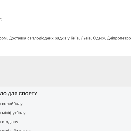
;
ром. Доставка світлодіодних рядків у Київ, Львів, Одесу, Дніпропетр
БЛО ДЛЯ СПОРТУ
я волейболу
я мініфутболу
 стадіону
 стрільби з лука