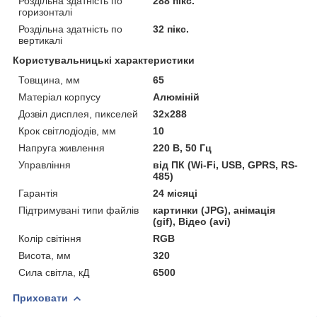
Роздільна здатність по
288 пікс.
горизонталі
Роздільна здатність по
32 пікс.
вертикалі
Користувальницькі характеристики
Товщина, мм
65
Матеріал корпусу
Алюміній
Дозвіл дисплея, пикселей
32х288
Крок світлодіодів, мм
10
Напруга живлення
220 В, 50 Гц
Управління
від ПК (Wi-Fi, USB, GPRS, RS-
485)
Гарантія
24 місяці
Підтримувані типи файлів
картинки (JPG), анімація
(gif), Відео (avi)
Колір світіння
RGB
Висота, мм
320
Сила світла, кД
6500
Приховати