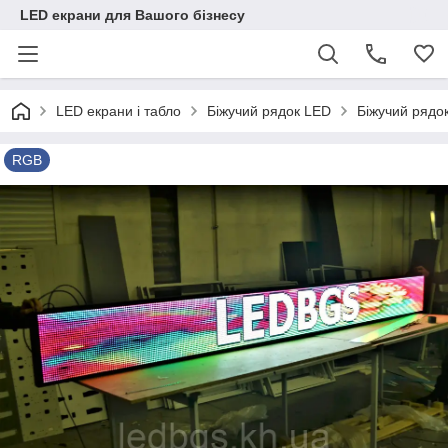
LED екрани для Вашого бізнесу
LED екрани і табло
Біжучий рядок LED
Біжучий рядо
RGB