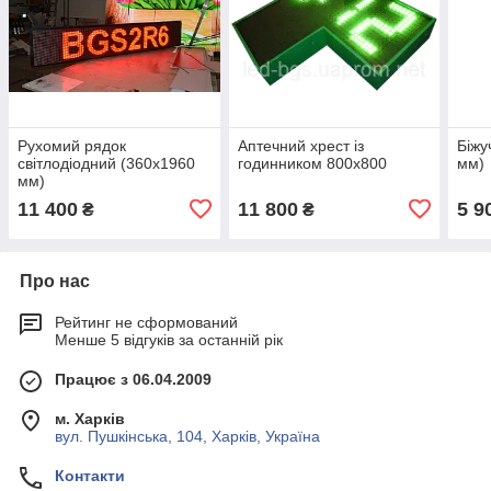
Рухомий рядок
Аптечний хрест із
Біжу
світлодіодний (360х1960
годинником 800х800
мм)
мм)
11 400
11 800
5 9
₴
₴
Про нас
Рейтинг не сформований
Менше 5 відгуків за останній рік
Працює з 06.04.2009
м. Харків
вул. Пушкінська, 104, Харків, Україна
Контакти