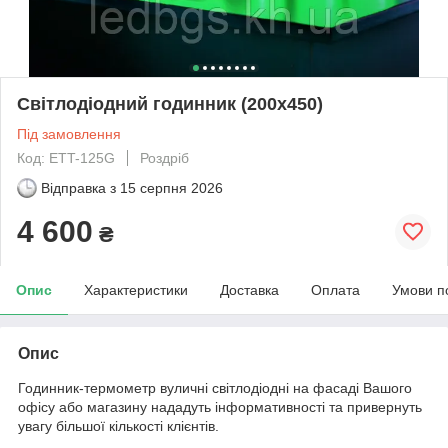
Світлодіодний годинник (200х450)
Під замовлення
Код: ETT-125G
Роздріб
Відправка з
15 серпня 2026
4 600
₴
Опис
Характеристики
Доставка
Оплата
Умови п
Опис
Годинник-термометр вуличні світлодіодні на фасаді Вашого
офісу або магазину нададуть інформативності та привернуть
увагу більшої кількості клієнтів.