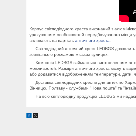
Корпус світлодіодного хреста виконаний з алюмініє
урахуванням особливостей передбачуваного місця устан
впливають на вартість
аптечного хреста
.
Світлодіодний аптечний хрест LEDBGS дозволить вид
зовнішньою рекламою міських вулицях.
Компанія LEDBGS займається виготовленням аптечни
можливостей. Розміри аптечного хреста можуть варію
або додаватися відображенням температури, дати, час
Доставка світлодіодних хрестів для аптек по Харкову 
Вінницю, Полтаву - службами "Нова пошта" та "Інтай
На всю світлодіодну продукцію LEDBGS ми нада