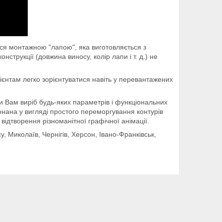
ся монтажною "лапою", яка виготовляється з
струкції (довжина виносу, колір лапи і т. д.) не
нтам легко зорієнтуватися навіть у перевантажених
Вам виріб будь-яких параметрів і функціональних
нана у вигляді простого переморгування контурів
відтворення різноманітної графічної анімації.
у, Миколаїв, Чернігів, Херсон, Івано-Франківськ,