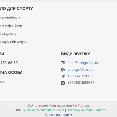
БЛО ДЛЯ СПОРТУ
я волейболу
я мініфутболу
 стадіону
 стрільби з лука
 152-66-39
http://ledbgs.kh.ua
Ledbgs@ukr.net
+380661526639
нєв
+380661526639
Сайт створений на маркетплейсі
Prom.ua
LEDBGS |
Поскаржитися на контент
|
Політика конфіденційності
Select Language
▼