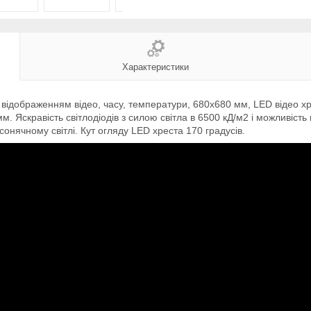
Характеристики
дображенням відео, часу, температури, 680х680 мм, LED відео хрес
 мм. Яскравість світлодіодів з силою світла в 6500 кД/м2 і можливіс
сонячному світлі. Кут огляду LED хреста 170 градусів.