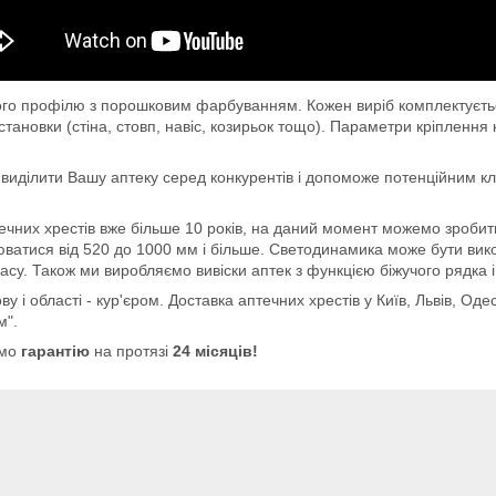
вого профілю з порошковим фарбуванням. Кожен виріб комплектуєть
овки (стіна, стовп, навіс, козирьок тощо). Параметри кріплення кон
ілити Вашу аптеку серед конкурентів і допоможе потенційним кліє
х хрестів вже більше 10 років, на даний момент можемо зробити 
ватися від 520 до 1000 мм і більше. Светодинамика може бути вико
у. Також ми виробляємо вивіски аптек з функцією біжучого рядка і 
і області - кур'єром. Доставка аптечних хрестів у Київ, Львів, Одес
м".
ємо
гарантію
на протязі
24 місяців!